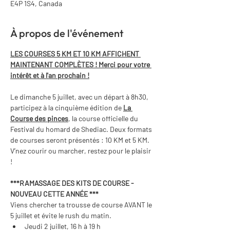
E4P 1S4, Canada
À propos de l'événement
LES COURSES 5 KM ET 10 KM AFFICHENT 
MAINTENANT COMPLÈTES ! Merci pour votre 
intérêt et à l'an prochain !
Le dimanche 5 juillet, avec un départ à 8h30, 
participez à la cinquième édition de 
La 
Course des pinces
, la course officielle du 
Festival du homard de Shediac. Deux formats 
de courses seront présentés : 10 KM et 5 KM. 
V’nez courir ou marcher, restez pour le plaisir 
!
***RAMASSAGE DES KITS DE COURSE - 
NOUVEAU CETTE ANNÉE *** 
Viens chercher ta trousse de course AVANT le 
5 juillet et évite le rush du matin.
Jeudi 2 juillet, 16 h à 19 h