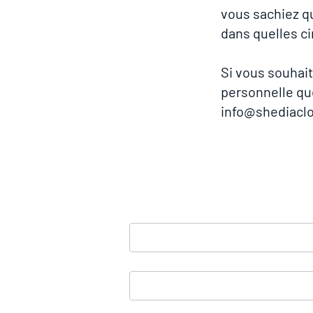
vous sachiez q
dans quelles ci
Si vous souhait
personnelle qu
info@shediaclo
COMMUNIQUEZ AVEC
Nom
*
Courriel
*
Objet