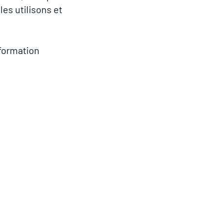
es utilisons et
nformation
r nos médias sociaux pour connaître
annonces en lien avec le Festival du
homard de Shediac.