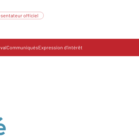
sentateur officiel
ival
Communiqués
Expression d’intérêt
é