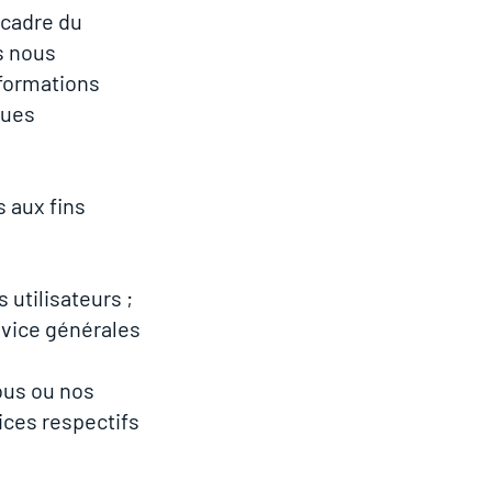
 cadre du
s nous
nformations
ques
 aux fins
 utilisateurs ;
ervice générales
ous ou nos
ices respectifs