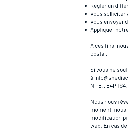
Régler un diffé
Vous solliciter
Vous envoyer de
Appliquer notre
À ces fins, nou
postal.
Si vous ne souh
à
info@shediacl
N.-B., E4P 1S4.
Nous nous réser
moment, nous v
modification p
web. En cas de 