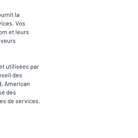
urnit la
vices. Vos
om et leurs
rveurs
t utilisées par
nseil des
rd, American
sé des
res de services.