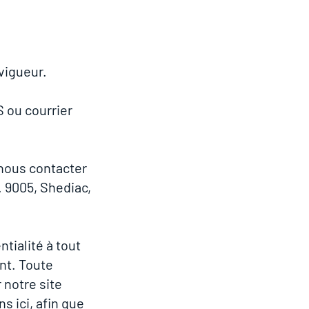
vigueur.
 ou courrier
 nous contacter
. 9005, Shediac,
tialité à tout
nt. Toute
 notre site
 ici, afin que