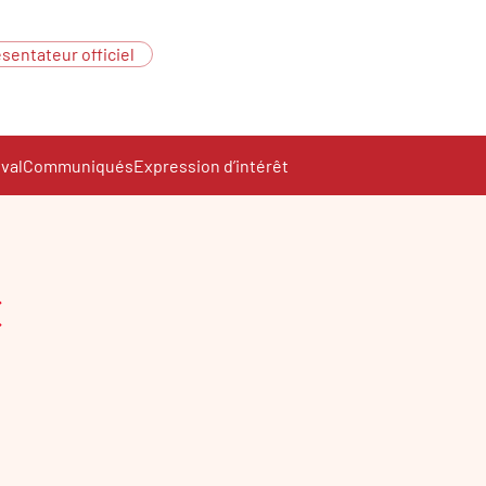
sentateur officiel
ival
Communiqués
Expression d’intérêt
c