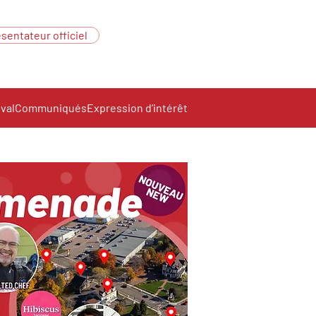
sentateur officiel
ival
Communiqués
Expression d’intérêt