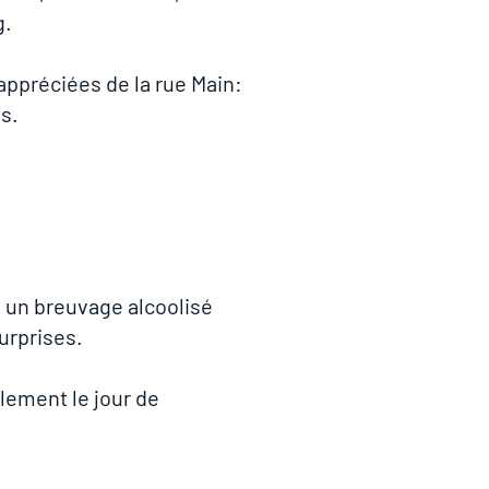
g.
appréciées de la rue Main:
s.​
 un breuvage alcoolisé
urprises.
ulement le jour de