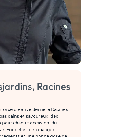
sjardins, Racines
a force créative derrière Racines
epas sains et savoureux, des
 pour chaque occasion, du
vé. Pour elle, bien manger
grédients et une bonne dose de