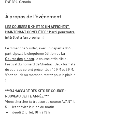
E4P 1S4, Canada
À propos de l'événement
LES COURSES 5 KM ET 10 KM AFFICHENT 
MAINTENANT COMPLÈTES ! Merci pour votre 
intérêt et à l'an prochain !
Le dimanche 5 juillet, avec un départ à 8h30, 
participez à la cinquième édition de 
La 
Course des pinces
, la course officielle du 
Festival du homard de Shediac. Deux formats 
de courses seront présentés : 10 KM et 5 KM. 
V’nez courir ou marcher, restez pour le plaisir 
!
***RAMASSAGE DES KITS DE COURSE - 
NOUVEAU CETTE ANNÉE *** 
Viens chercher ta trousse de course AVANT le 
5 juillet et évite le rush du matin.
Jeudi 2 juillet, 16 h à 19 h