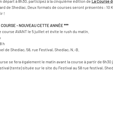
n départ à 8h30, participez à la cinquième édition de 
La Course d
mard de Shediac. Deux formats de courses seront présentés : 10 KM
r !
 COURSE - NOUVEAU CETTE ANNÉE *** 
course AVANT le 5 juillet et évite le rush du matin.
h
18 h
el de Shediac, 58, rue Festival, Shediac, N.-B.
rse se fera également le matin avant la course à partir de 6h30 j
estival (tente) située sur le site du Festival au 58 rue festival, Shed