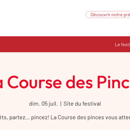
Découvrir notre pré
Le fest
 Course des Pin
dim. 05 juil.
  |  
Site du festival
êts, partez… pincez! La Course des pinces vous atte