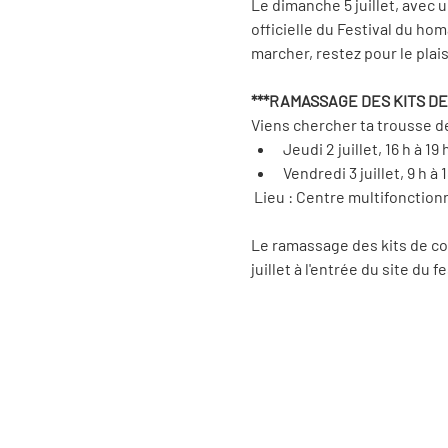
Le dimanche 5 juillet, avec u
officielle du Festival du ho
marcher, restez pour le plaisi
***RAMASSAGE DES KITS DE
Viens chercher ta trousse de 
Jeudi 2 juillet, 16 h à 19 
Vendredi 3 juillet, 9 h à 
 Lieu : Centre multifonctionn
Le ramassage des kits de cou
juillet à l'entrée du site du f