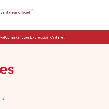
sentateur officiel
ival
Communiqués
Expression d’intérêt
ces
nd!