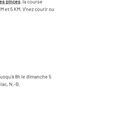
es pinces
, la course 
 et 5 KM. V’nez courir ou 
usqu'à 8h le dimanche 5 
iac, N.-B. 