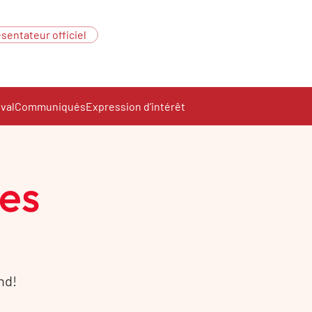
sentateur officiel
ival
Communiqués
Expression d’intérêt
ces
nd!