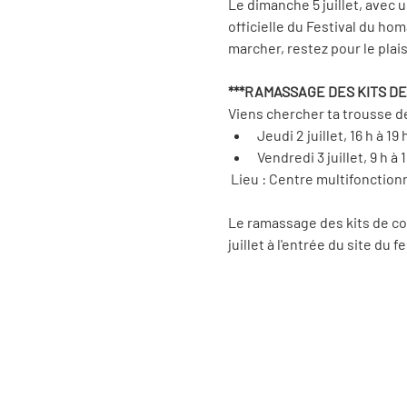
Le dimanche 5 juillet, avec u
officielle du Festival du ho
marcher, restez pour le plaisi
***RAMASSAGE DES KITS DE
Viens chercher ta trousse de 
Jeudi 2 juillet, 16 h à 19 
Vendredi 3 juillet, 9 h à 
 Lieu : Centre multifonctionn
Le ramassage des kits de cou
juillet à l'entrée du site du f