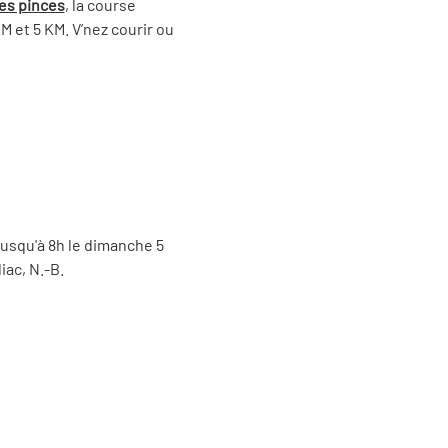
es pinces
, la course 
 et 5 KM. V’nez courir ou 
usqu'à 8h le dimanche 5 
iac, N.-B. 