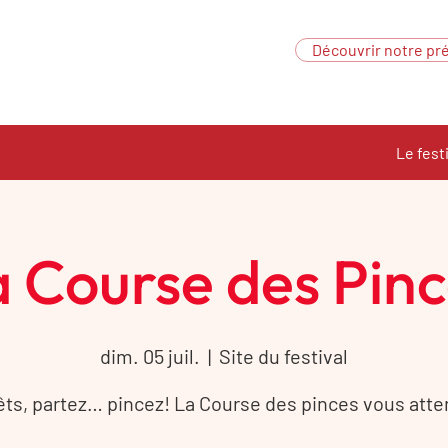
Découvrir notre pré
Le fest
 Course des Pin
dim. 05 juil.
  |  
Site du festival
êts, partez… pincez! La Course des pinces vous atte