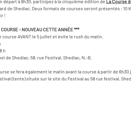
n départ à 8h30, participez à la cinquième édition de 
La Course d
mard de Shediac. Deux formats de courses seront présentés : 10 KM
r !
 COURSE - NOUVEAU CETTE ANNÉE *** 
course AVANT le 5 juillet et évite le rush du matin.
h
18 h
el de Shediac, 58, rue Festival, Shediac, N.-B.
rse se fera également le matin avant la course à partir de 6h30 j
estival (tente) située sur le site du Festival au 58 rue festival, Shed