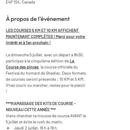
E4P 1S4, Canada
À propos de l'événement
LES COURSES 5 KM ET 10 KM AFFICHENT 
MAINTENANT COMPLÈTES ! Merci pour votre 
intérêt et à l'an prochain !
Le dimanche 5 juillet, avec un départ à 8h30, 
participez à la cinquième édition de 
La 
Course des pinces
, la course officielle du 
Festival du homard de Shediac. Deux formats 
de courses seront présentés : 10 KM et 5 KM. 
V’nez courir ou marcher, restez pour le plaisir 
!
***RAMASSAGE DES KITS DE COURSE - 
NOUVEAU CETTE ANNÉE *** 
Viens chercher ta trousse de course AVANT le 
5 juillet et évite le rush du matin.
Jeudi 2 juillet, 16 h à 19 h