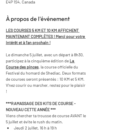
E4P 1S4, Canada
À propos de l'événement
LES COURSES 5 KM ET 10 KM AFFICHENT 
MAINTENANT COMPLÈTES ! Merci pour votre 
intérêt et à l'an prochain !
Le dimanche 5 juillet, avec un départ à 8h30, 
participez à la cinquième édition de 
La 
Course des pinces
, la course officielle du 
Festival du homard de Shediac. Deux formats 
de courses seront présentés : 10 KM et 5 KM. 
V’nez courir ou marcher, restez pour le plaisir 
!
***RAMASSAGE DES KITS DE COURSE - 
NOUVEAU CETTE ANNÉE *** 
Viens chercher ta trousse de course AVANT le 
5 juillet et évite le rush du matin.
Jeudi 2 juillet, 16 h à 19 h